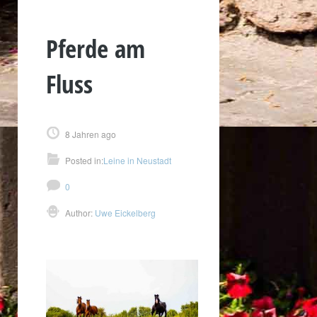
Pferde am
Fluss
8 Jahren ago
Posted in:
Leine in Neustadt
0
Author:
Uwe Eickelberg