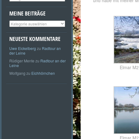
und habe mit meiner M9 
MEINE BEITRÄGE
Meine
Beiträge
NEUESTE KOMMENTARE
Uwe Eickelberg
zu
Radtour an
der Leine
Rüdiger Mente
zu
Radtour an der
Leine
Elmar M
Wolfgang
zu
Eichhörnchen
Elmar M