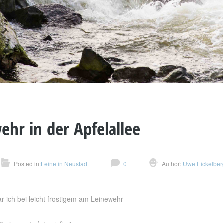
hr in der Apfelallee
Posted in:
Leine in Neustadt
0
Author:
Uwe Eickelber
ich bei leicht frostigem am Leinewehr