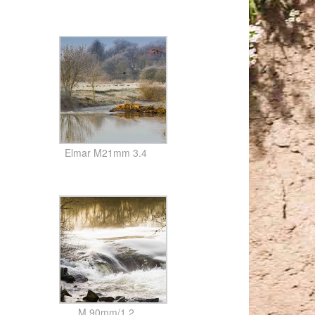
Elmar M21mm 3.4
M 90mm/1.2