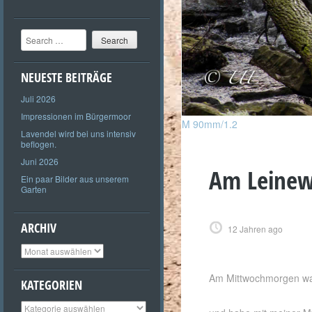
Search
NEUESTE BEITRÄGE
Juli 2026
Impressionen im Bürgermoor
M 90mm/1.2
Lavendel wird bei uns intensiv
beflogen.
Juni 2026
Am Leinewe
Ein paar Bilder aus unserem
Garten
ARCHIV
12 Jahren ago
Archiv
Am Mittwochmorgen war 
KATEGORIEN
Kategorien