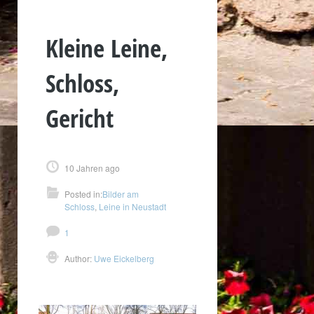
Kleine Leine,
Schloss,
Gericht
10 Jahren ago
Posted in:
Bilder am
Schloss
,
Leine in Neustadt
1
Author:
Uwe Eickelberg