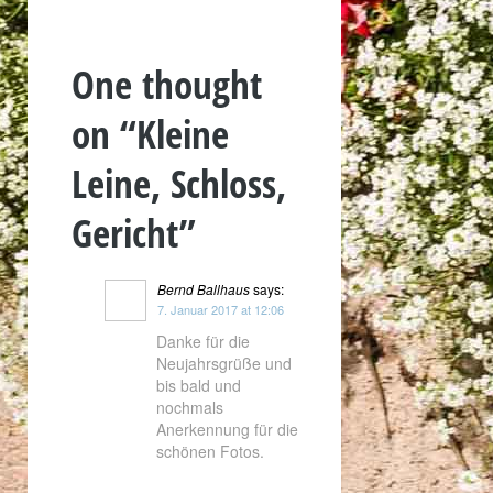
One thought
on “
Kleine
Leine, Schloss,
Gericht
”
Bernd Ballhaus
says:
7. Januar 2017 at 12:06
Danke für die
Neujahrsgrüße und
bis bald und
nochmals
Anerkennung für die
schönen Fotos.