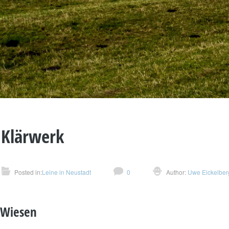
 Klärwerk
Posted in:
Leine in Neustadt
0
Author:
Uwe Eickelber
 Wiesen