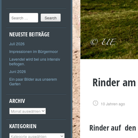
Search
NEUESTE BEITRÄGE
Juli 2026
Impressionen im Bürgermoor
Lavendel wird bei uns intensiv
beflogen.
Juni 2026
Rinder am
Ein paar Bilder aus unserem
Garten
ARCHIV
10 Jahren ago
Archiv
KATEGORIEN
Rinder auf den
Kategorien