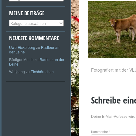
MEINE BEITRÄGE
Meine
Beiträge
NEUESTE KOMMENTARE
Uwe Eickelberg
zu
Radtour an
der Leine
Rüdiger Mente
zu
Radtour an der
Leine
Fotografiert mit der V
Wolfgang
zu
Eichhörnchen
Schreibe ei
Deine E-Mail-Adresse wird n
Kommentar
*