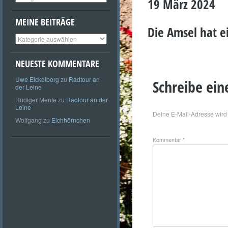
19 März 2024
MEINE BEITRÄGE
Die Amsel hat e
Meine
Beiträge
NEUESTE KOMMENTARE
Uwe Eickelberg
zu
Radtour an
Schreibe ei
der Leine
Rüdiger Mente
zu
Radtour an der
Leine
Deine E-Mail-Adresse wird n
Wolfgang
zu
Eichhörnchen
Kommentar
*