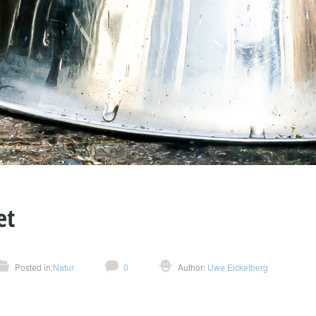
et
Posted in:
Natur
0
Author:
Uwe Eickelberg