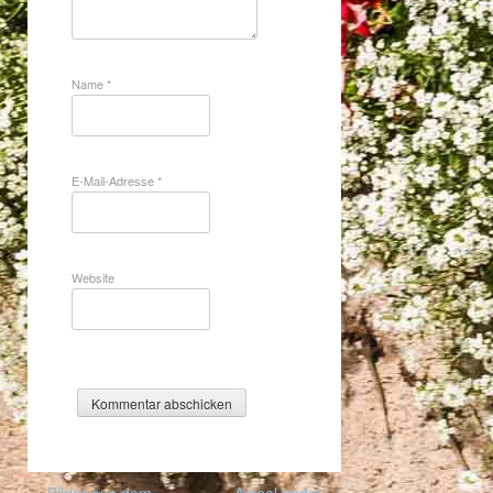
Name
*
E-Mail-Adresse
*
Website
Post
←
Bilder aus dem
Amsel badet
→