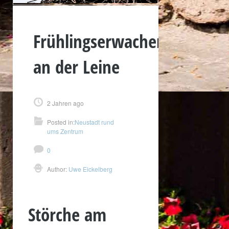
Frühlingserwachen
an der Leine
2 Jahren ago
Posted in:
Neustadt rund
ums Zentrum
0
Author:
Uwe Eickelberg
Störche am