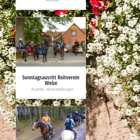
+
Sonntagsausritt Reitverein
Welze
Ausritte
,
Veranstaltungen
+