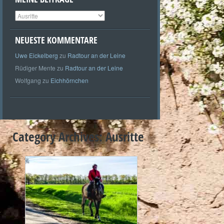
Meine
Beiträge
NEUESTE KOMMENTARE
Uwe Eickelberg
zu
Radtour an der Leine
Rüdiger Mente
zu
Radtour an der Leine
Wolfgang
zu
Eichhörnchen
Category Archives:
Ausritte
+