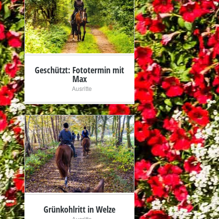
+
Geschützt: Fototermin mit
Max
Ausritte
+
Grünkohlritt in Welze
Ausritte