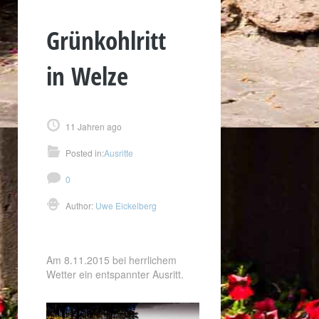
Grünkohlritt
in Welze
11 Jahren ago
Posted in:
Ausritte
0
Author:
Uwe Eickelberg
Am 8.11.2015 bei herrlichem
Wetter ein entspannter Ausritt.