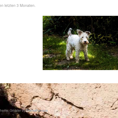
n letzten 3 Monaten.
heme: Gridster by
ThemeFurnace
.