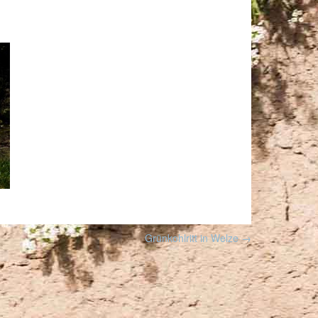
Grünkohlritt in Welze
→