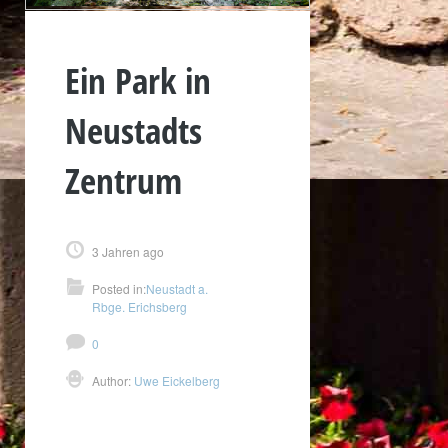
Ein Park in
Neustadts
Zentrum
3 Jahren ago
Posted in:
Neustadt a.
Rbge. Erichsberg
0
Author:
Uwe Eickelberg