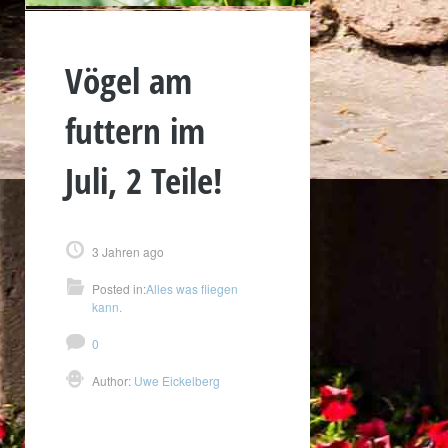
Vögel am
futtern im
Juli, 2 Teile!
3 Jahren ago
Posted in:
Alles was fliegen
kann.
0
Author:
Uwe Eickelberg