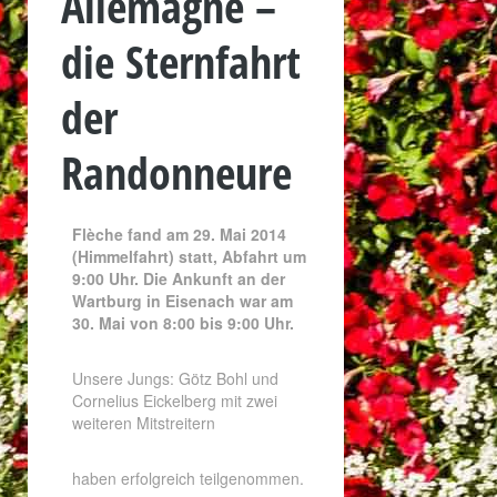
Allemagne –
die Sternfahrt
der
Randonneure
Flèche fand am
29. Mai 2014
(Himmelfahrt)
statt, Abfahrt um
9:00 Uhr. Die Ankunft an der
Wartburg in Eisenach war am
30. Mai von 8:00 bis 9:00 Uhr.
Unsere Jungs: Götz Bohl und
Cornelius Eickelberg mit zwei
weiteren Mitstreitern
haben erfolgreich teilgenommen.