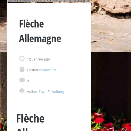
Flèche
Allemagne
12 Jahren ago
Posted in:
Ausflüge
0
Author:
Uwe Eickelberg
Flèche