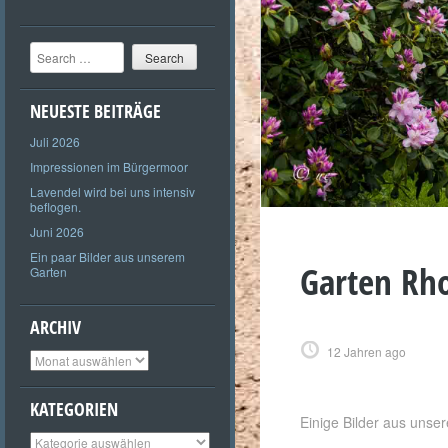
Search
NEUESTE BEITRÄGE
Juli 2026
Impressionen im Bürgermoor
Lavendel wird bei uns intensiv
beflogen.
Juni 2026
Ein paar Bilder aus unserem
Garten Rh
Garten
ARCHIV
12 Jahren ago
Archiv
KATEGORIEN
Einige Bilder aus unse
Kategorien