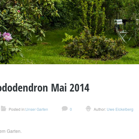
ododendron Mai 2014
Posted in:
Unser Garten
0
Author:
Uwe Eickelberg
rem Garten.