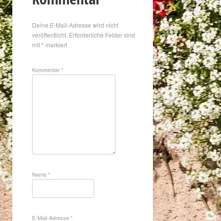
Deine E-Mail-Adresse wird nicht
veröffentlicht.
Erforderliche Felder sind
mit
*
markiert
Kommentar
*
Name
*
E-Mail-Adresse
*