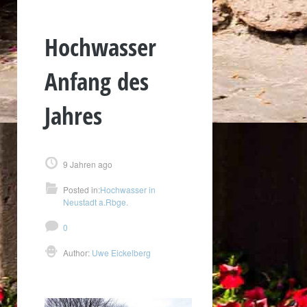
Hochwasser
Anfang des
Jahres
9 Jahren ago
Posted in:
Hochwasser in
Neustadt a.Rbge.
0
Author:
Uwe Eickelberg