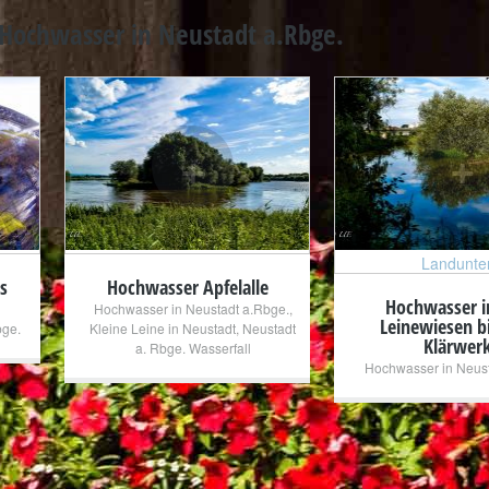
Hochwasser in Neustadt a.Rbge.
+
+
Landunte
s
Hochwasser Apfelalle
Hochwasser i
Hochwasser in Neustadt a.Rbge.
,
Leinewiesen b
bge.
Kleine Leine in Neustadt
,
Neustadt
Klärwer
a. Rbge. Wasserfall
Hochwasser in Neust