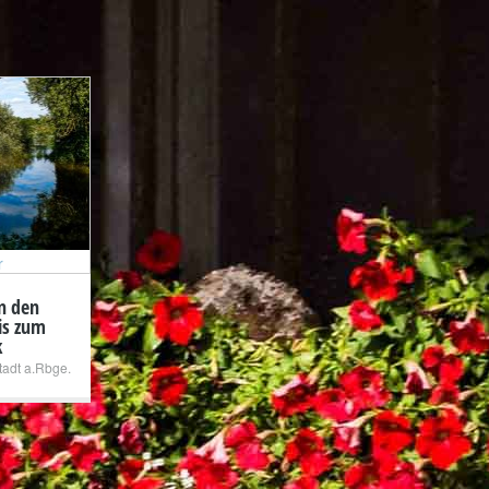
r
n den
is zum
k
adt a.Rbge.