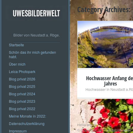
Category Archives:
Bilder von Neustadt a. Rbge.
+
Startseite
Schön das ihr mich gefunden
habt.
Über mich
Leica Photopark
Hochwasser Anfang de
Blog privat 2026
Jahres
Blog privat 2025
Hochwasser in Neustadt a.R
Blog privat 2024
Blog privat 2023
Blog privat 2022
Meine Monate in 2022:
Datenschutzerklärung
Hello world
© Copyright 2017 uwesbilderwelt
Impressum