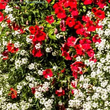
heme: Gridster by
ThemeFurnace
.