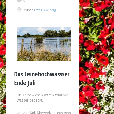
0
Author:
Uwe Eickelberg
Das Leinehochwassser
Ende Juli
Die Leinewiesen waren total mit
Wasser bedeckt,
von der Kali-Klärwerk konnte man