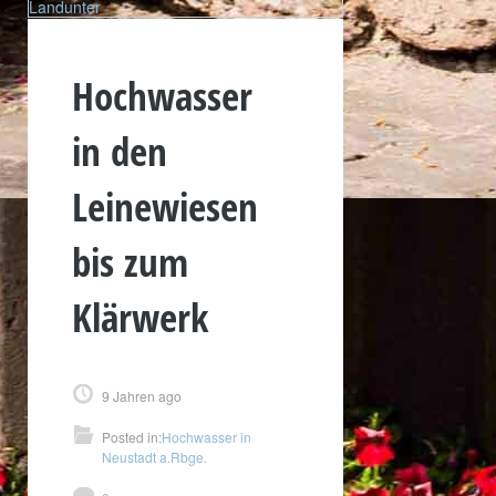
Landunter
Hochwasser
in den
Leinewiesen
bis zum
Klärwerk
9 Jahren ago
Posted in:
Hochwasser in
Neustadt a.Rbge.