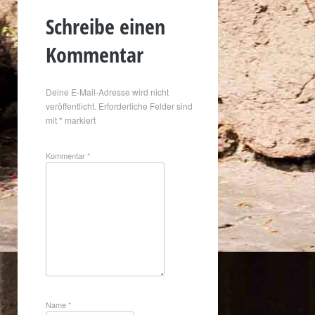
Schreibe einen
Kommentar
Deine E-Mail-Adresse wird nicht
veröffentlicht.
Erforderliche Felder sind
mit
*
markiert
Kommentar
*
Name
*