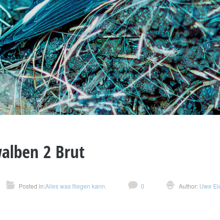
alben 2 Brut
Posted in:
Alles was fliegen kann.
0
Author:
Uwe Eic