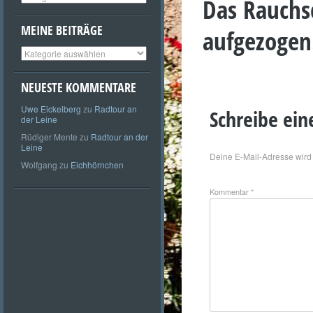
Das Rauchs
MEINE BEITRÄGE
aufgezogen.
Meine
Beiträge
NEUESTE KOMMENTARE
Uwe Eickelberg
zu
Radtour an
Schreibe ei
der Leine
Rüdiger Mente
zu
Radtour an der
Leine
Deine E-Mail-Adresse wird n
Wolfgang
zu
Eichhörnchen
Kommentar
*