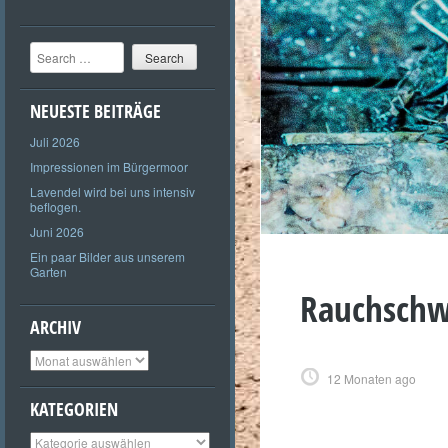
Search
NEUESTE BEITRÄGE
Juli 2026
Impressionen im Bürgermoor
Lavendel wird bei uns intensiv
beflogen.
Juni 2026
Ein paar Bilder aus unserem
Garten
Rauchschw
ARCHIV
Archiv
12 Monaten ago
KATEGORIEN
Kategorien