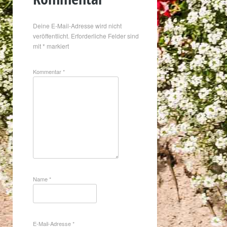
Deine E-Mail-Adresse wird nicht
veröffentlicht.
Erforderliche Felder sind
mit
*
markiert
Kommentar
*
Name
*
E-Mail-Adresse
*