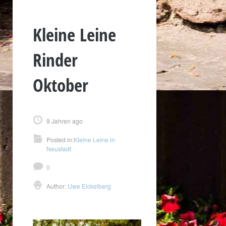
Kleine Leine
Rinder
Oktober
9 Jahren ago
Posted in:
Kleine Leine in
Neustadt
0
Author:
Uwe Eickelberg