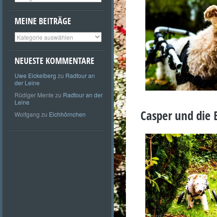
MEINE BEITRÄGE
Meine
Beiträge
NEUESTE KOMMENTARE
Uwe Eickelberg
zu
Radtour an
der Leine
Rüdiger Mente
zu
Radtour an der
Leine
Casper und die 
Wolfgang
zu
Eichhörnchen