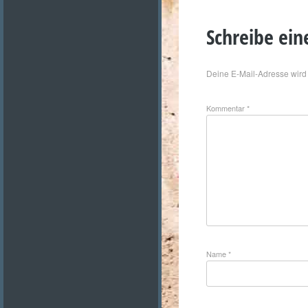
Schreibe ei
Deine E-Mail-Adresse wird n
Kommentar
*
Name
*