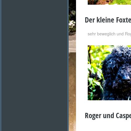
Der kleine Foxte
sehr beweglich und Rog
Roger und Casp