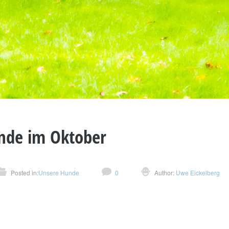
nde im Oktober
Posted in:
Unsere Hunde
0
Author:
Uwe Eickelberg