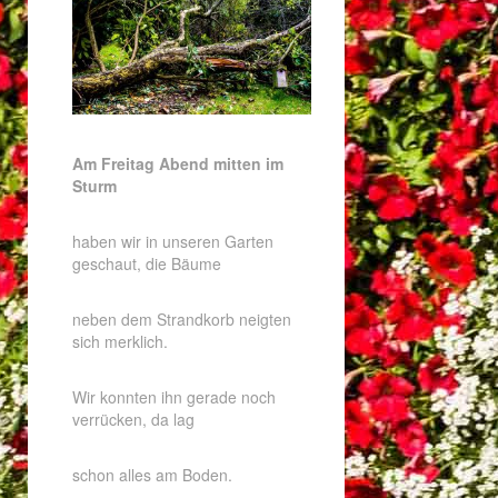
Am Freitag Abend mitten im
Sturm
haben wir in unseren Garten
geschaut, die Bäume
neben dem Strandkorb neigten
sich merklich.
Wir konnten ihn gerade noch
verrücken, da lag
schon alles am Boden.