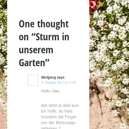
One thought
on “
Sturm in
unserem
Garten
”
Wolfgang
says:
8. Oktober 2017 at 17:43
Hallo Uwe,
das sieht ja übel aus.
Ich hoffe, du hast
trotzdem die Finger
von der Motorsäge
gelassen ?