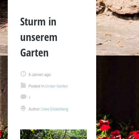
Sturm in
unserem
Garten
9 Jahren ago
Posted in:
Unser Garten
1
Author:
Uwe Eickelberg