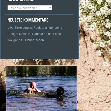
Meine
Beiträge
NEUESTE KOMMENTARE
Uwe Eickelberg
zu
Radtour an der Leine
Rüdiger Mente
zu
Radtour an der Leine
Wolfgang
zu
Eichhörnchen