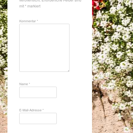
mit
*
markiert
Kommentar
*
Name
*
E-Mail-Adresse
*