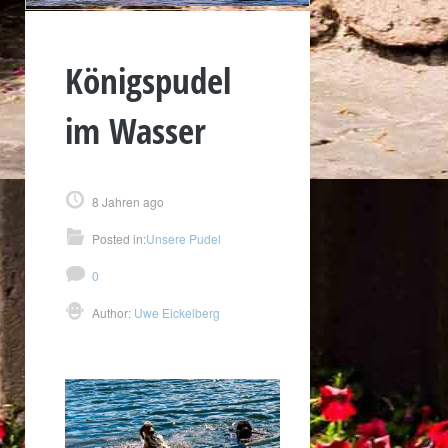
Königspudel
im Wasser
8 Jahren ago
Posted in:
Unsere Pudel
0
Author:
Uwe Eickelberg