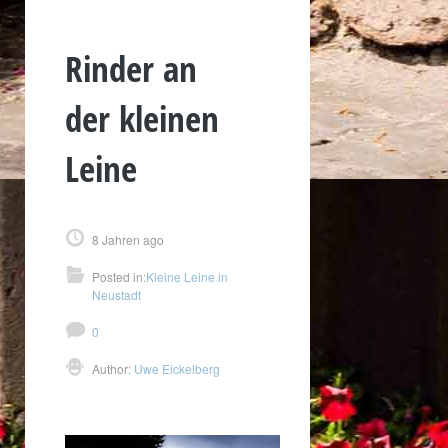
Rinder an
der kleinen
Leine
8 Jahren ago
Posted in:
Kleine Leine in
Neustadt
0
Author:
Uwe Eickelberg