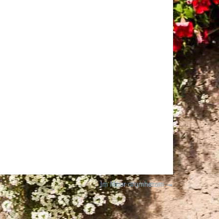
Im Moor drumherum
→