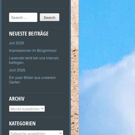
Search
NEUESTE BEITRÄGE
Juli 2026
Impressionen im Bürgermoor
Lavendel wird bei uns intensiv
beflogen.
Juni 2026
Ein paar Bilder aus unserem
Garten
ARCHIV
Archiv
KATEGORIEN
Kategorien