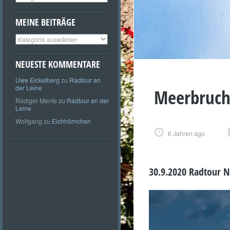
MEINE BEITRÄGE
Meine
Beiträge
NEUESTE KOMMENTARE
Uwe Eickelberg
zu
Radtour an
der Leine
Meerbruch
Rüdiger Mente
zu
Radtour an der
Leine
Wolfgang
zu
Eichhörnchen
6 Jahren ago
30.9.2020 Radtour N