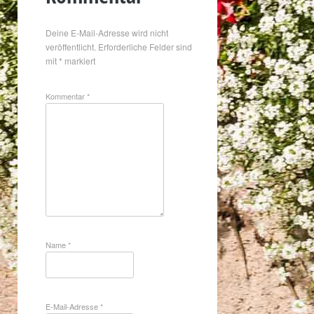
Deine E-Mail-Adresse wird nicht
veröffentlicht.
Erforderliche Felder sind
mit
*
markiert
Kommentar
*
Name
*
E-Mail-Adresse
*