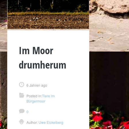
Im Moor
drumherum
6 Jahren ago
Posted in:
Tiere im
Bürgermoor
0
Author:
Uwe Eickelberg