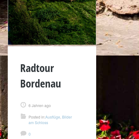
Radtour
Bordenau
6 Jahren ago
Posted in:
Ausflüge
,
Bilder
am Schloss
0