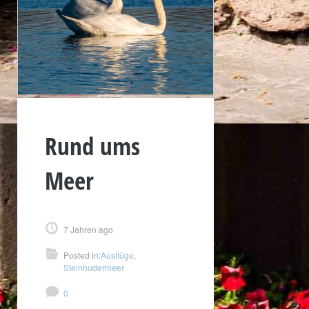
Rund ums
Meer
7 Jahren ago
Posted in:
Ausflüge
,
Steinhudermeer
0