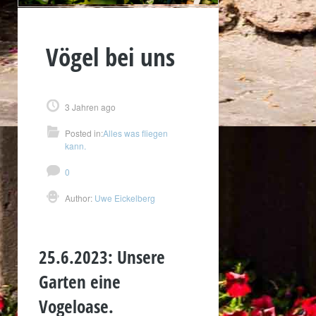
Vögel bei uns
3 Jahren ago
Posted in:
Alles was fliegen
kann.
0
Author:
Uwe Eickelberg
25.6.2023: Unsere
Garten eine
Vogeloase.