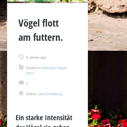
Vögel flott
am futtern.
3 Jahren ago
Posted in:
Alles was fliegen
kann.
0
Author:
Uwe Eickelberg
Ein starke Intensität